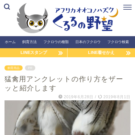
ホーム
飼育方法
フクロウの種類
日本のフクロウ
フクロウ検索
LINEスタンプ
LINE着せかえ
飼育用品
PR
猛禽用アンクレットの作り方をザー
ッと紹介します
2019年6月28日
/
2019年8月1日