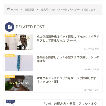
HOME
飼育用品
猛禽用アンクレットの作り方をザーッと紹介します
RELATED POST
飼育用品
卓上空気清浄機はペット部屋にぴったり！小型で
サブとして秀逸だった【Levoit】
2023年9月27日
飼育用品
係留紐を自作しよう！小型フクロウ用リーシュの
作り方
2018年2月26日
飼育用品
猛禽用革ジェスの作り方をザーッと説明します
【フクロウ・鷹】
2019年9月30日
「owl」の読み方・発音｜アウル・オウ