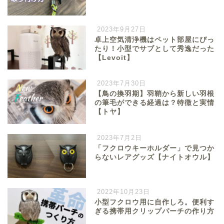
2023年9月27日
卓上空気清浄機はペット部屋にぴっ
たり！小型でサブとして秀逸だった
【Levoit】
2023年7月30日
【鳥の換羽期】羽鞘から新しい羽根
の筆毛ができる経過は？特徴と実情
【トヤ】
2023年7月2日
「フクロウキーホルダー」で見つか
らないレアグッズ【ナイトオウル】
2022年10月23日
小型フクロウ用に自作しろ。便利す
ぎる携帯用クリップパーチの作り方