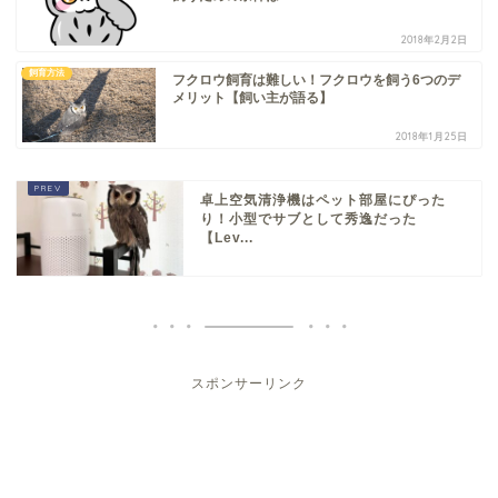
2018年2月2日
飼育方法
フクロウ飼育は難しい！フクロウを飼う6つのデ
メリット【飼い主が語る】
2018年1月25日
卓上空気清浄機はペット部屋にぴった
り！小型でサブとして秀逸だった
【Lev...
スポンサーリンク