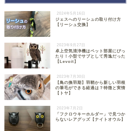
2024年5月16日
ジェスへのリーシュの取り付け方
【リーシュ交換】
2023年9月27日
卓上空気清浄機はペット部屋にぴっ
たり！小型でサブとして秀逸だった
【Levoit】
2023年7月30日
【鳥の換羽期】羽鞘から新しい羽根
の筆毛ができる経過は？特徴と実情
【トヤ】
2023年7月2日
「フクロウキーホルダー」で見つか
らないレアグッズ【ナイトオウル】