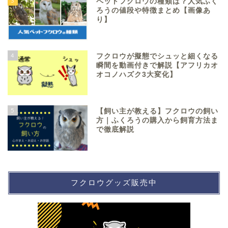
3
ペットフクロウの種類は？人気ふく
ろうの値段や特徴まとめ【画像あ
り】
4
フクロウが擬態でシュッと細くなる
瞬間を動画付きで解説【アフリカオ
オコノハズク3大変化】
5
【飼い主が教える】フクロウの飼い
方｜ふくろうの購入から飼育方法ま
で徹底解説
フクロウグッズ販売中