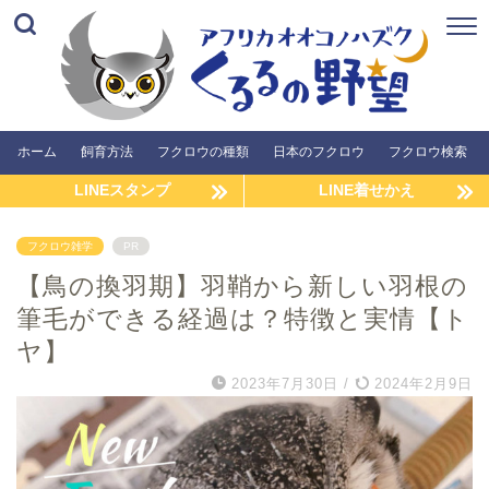
ホーム
飼育方法
フクロウの種類
日本のフクロウ
フクロウ検索
LINEスタンプ
LINE着せかえ
フクロウ雑学
PR
【鳥の換羽期】羽鞘から新しい羽根の
筆毛ができる経過は？特徴と実情【ト
ヤ】
2023年7月30日
/
2024年2月9日