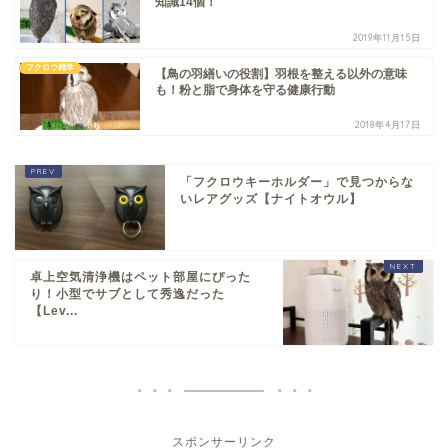
知識14個！
2019年11月15日
フクロウ雑学
【鳥の羽繕いの役割】羽根を整える以外の意味
も！粉と脂で身体を守る健康行動
2018年4月17日
「フクロウキーホルダー」で見つからな
いレアグッズ【ナイトオウル】
卓上空気清浄機はペット部屋にぴった
り！小型でサブとして秀逸だった
【Lev...
スポンサーリンク