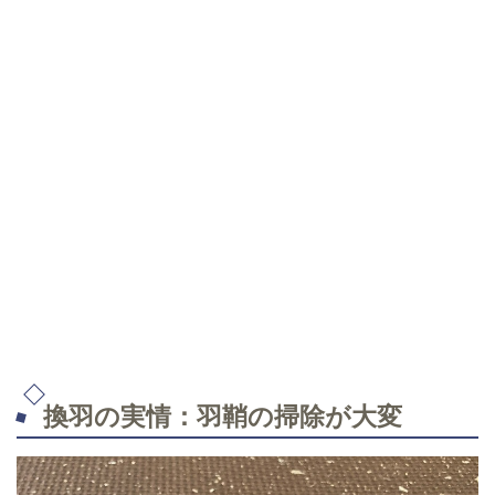
換羽の実情：羽鞘の掃除が大変