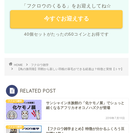
「フクロウのくるる」をお迎えしてね☆
今すぐお迎えする
40個セットがたったの50コインとお得です
HOME
フクロウ雑学
【鳥の換羽期】羽鞘から新しい羽根の筆毛ができる経過は？特徴と実情【トヤ】
RELATED POST
フクロウ雑学
サンシャイン水族館の「化ケモノ展」でシュっと
細くなるアフリカオオコノハズクが登場
2018年7月19日
フクロウ雑学
【フクロウ雑学まとめ】特徴が分かるふくろう豆