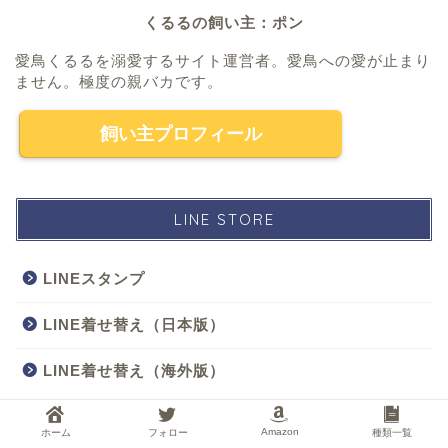
くるるの飼い主：ポン
愛鳥くるるを溺愛するサイト運営者。愛鳥への愛が止まり
ません。極度の親バカです。
飼い主プロフィール
LINE STORE
LINEスタンプ
LINE着せ替え（日本版）
LINE着せ替え（海外版）
飼う前に知っておきたいこと
Amazon
ホーム
フォロー
種類一覧