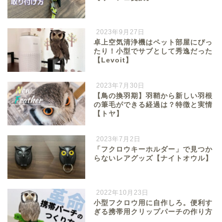
2023年9月27日
卓上空気清浄機はペット部屋にぴっ
たり！小型でサブとして秀逸だった
【Levoit】
2023年7月30日
【鳥の換羽期】羽鞘から新しい羽根
の筆毛ができる経過は？特徴と実情
【トヤ】
2023年7月2日
「フクロウキーホルダー」で見つか
らないレアグッズ【ナイトオウル】
2022年10月23日
小型フクロウ用に自作しろ。便利す
ぎる携帯用クリップパーチの作り方