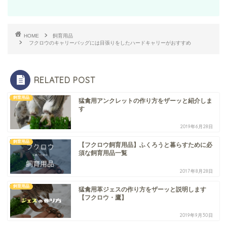
HOME
飼育用品
フクロウのキャリーバッグには目張りをしたハードキャリーがおすすめ
RELATED POST
飼育用品
猛禽用アンクレットの作り方をザーッと紹介しま
す
2019年6月28日
飼育用品
【フクロウ飼育用品】ふくろうと暮らすために必
須な飼育用品一覧
2017年8月28日
飼育用品
猛禽用革ジェスの作り方をザーッと説明します
【フクロウ・鷹】
2019年9月30日