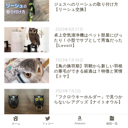
ジェスへのリーシュの取り付け方
【リーシュ交換】
2023年9月27日
卓上空気清浄機はペット部屋にぴっ
たり！小型でサブとして秀逸だった
【Levoit】
2023年7月30日
【鳥の換羽期】羽鞘から新しい羽根
の筆毛ができる経過は？特徴と実情
【トヤ】
2023年7月2日
「フクロウキーホルダー」で見つか
らないレアグッズ【ナイトオウル】
2022年10月23日
Amazon
ホーム
フォロー
種類一覧