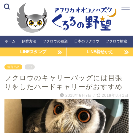
ホーム
飼育方法
フクロウの種類
日本のフクロウ
フクロウ検索
LINEスタンプ
LINE着せかえ
飼育用品
PR
フクロウのキャリーバッグには目張
りをしたハードキャリーがおすすめ
2018年6月7日
/
2019年8月1日