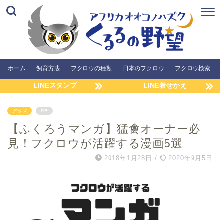
ホーム
飼育方法
フクロウの種類
日本のフクロウ
フクロウ検索
LINEスタンプ
LINE着せかえ
グッズ
PR
【ふくろうマンガ】猛禽オーナー必
見！フクロウが活躍する漫画5選
2018年1月28日
/
2020年9月5日