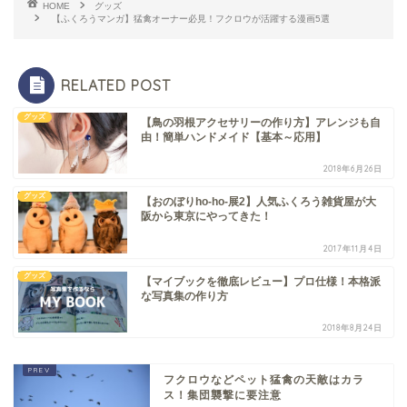
HOME
グッズ
【ふくろうマンガ】猛禽オーナー必見！フクロウが活躍する漫画5選
RELATED POST
グッズ
【鳥の羽根アクセサリーの作り方】アレンジも自
由！簡単ハンドメイド【基本～応用】
2018年6月26日
グッズ
【おのぼりho-ho-展2】人気ふくろう雑貨屋が大
阪から東京にやってきた！
2017年11月4日
グッズ
【マイブックを徹底レビュー】プロ仕様！本格派
な写真集の作り方
2018年8月24日
フクロウなどペット猛禽の天敵はカラ
ス！集団襲撃に要注意