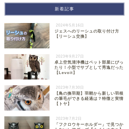
新着記事
2024年5月16日
ジェスへのリーシュの取り付け方
【リーシュ交換】
2023年9月27日
卓上空気清浄機はペット部屋にぴっ
たり！小型でサブとして秀逸だった
【Levoit】
2023年7月30日
【鳥の換羽期】羽鞘から新しい羽根
の筆毛ができる経過は？特徴と実情
【トヤ】
2023年7月2日
「フクロウキーホルダー」で見つか