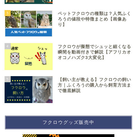
3
ペットフクロウの種類は？人気ふく
ろうの値段や特徴まとめ【画像あ
り】
4
フクロウが擬態でシュッと細くなる
瞬間を動画付きで解説【アフリカオ
オコノハズク3大変化】
5
【飼い主が教える】フクロウの飼い
方｜ふくろうの購入から飼育方法ま
で徹底解説
フクロウグッズ販売中