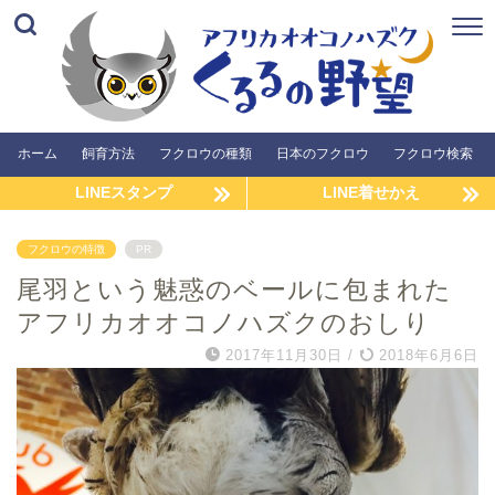
ホーム
飼育方法
フクロウの種類
日本のフクロウ
フクロウ検索
LINEスタンプ
LINE着せかえ
フクロウの特徴
PR
尾羽という魅惑のベールに包まれた
アフリカオオコノハズクのおしり
2017年11月30日
/
2018年6月6日