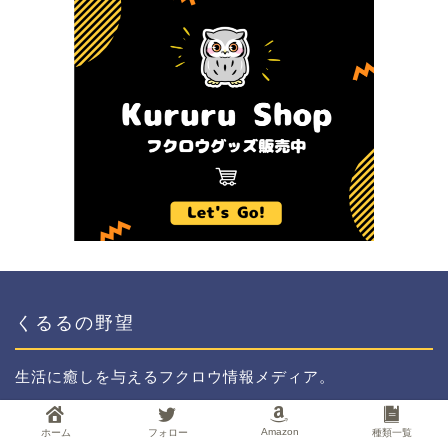
くるるの野望
生活に癒しを与えるフクロウ情報メディア。
アフリカオオコノハズクの「くるる」を通してフクロウの
Amazon
ホーム
フォロー
種類一覧
飼い方やフクロウオーナーの日常を紹介します。