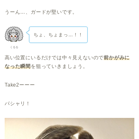
うーん…、ガードが堅いです。
ちょ、ちょまっ…！！
くるる
高い位置にいるだけでは中々見えないので
前かがみに
なった瞬間
を狙っていきましょう。
Take2ーーー
パシャリ！