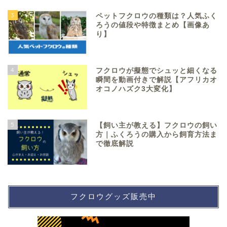
3
ペットフクロウの種類は？人気ふく
ろうの値段や特徴まとめ【画像あ
り】
4
フクロウが擬態でシュッと細くなる
瞬間を動画付きで解説【アフリカオ
オコノハズク3大変化】
5
【飼い主が教える】フクロウの飼い
方｜ふくろうの購入から飼育方法ま
で徹底解説
フクロウグッズ販売中