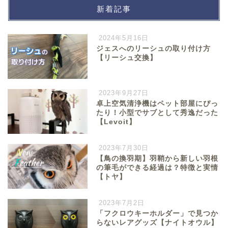
新着記事
2024年5月16日
ジェスへのリーシュの取り付け方
【リーシュ交換】
2023年9月27日
卓上空気清浄機はペット部屋にぴっ
たり！小型でサブとして秀逸だった
【Levoit】
2023年7月30日
【鳥の換羽期】羽鞘から新しい羽根
の筆毛ができる経過は？特徴と実情
【トヤ】
2023年7月2日
「フクロウキーホルダー」で見つか
らないレアグッズ【ナイトオウル】