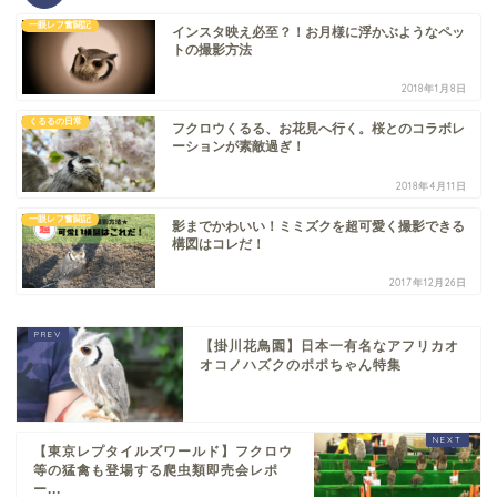
一眼レフ奮闘記
インスタ映え必至？！お月様に浮かぶようなペッ
トの撮影方法
2018年1月8日
くるるの日常
フクロウくるる、お花見へ行く。桜とのコラボレ
ーションが素敵過ぎ！
2018年4月11日
一眼レフ奮闘記
影までかわいい！ミミズクを超可愛く撮影できる
構図はコレだ！
2017年12月26日
【掛川花鳥園】日本一有名なアフリカオ
オコノハズクのポポちゃん特集
【東京レプタイルズワールド】フクロウ
等の猛禽も登場する爬虫類即売会レポ
ー...