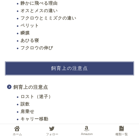
静かに飛べる理由
オスとメスの違い
フクロウとミミズクの違い
ペリット
瞬膜
あひる寝
フクロウの伸び
飼育上の注意点
飼育上の注意点
ロスト（迷子）
誤飲
肩乗せ
キャリー移動
カラスの集団襲撃
据え回し中の対人トラブル
Amazon
ホーム
フォロー
種類一覧