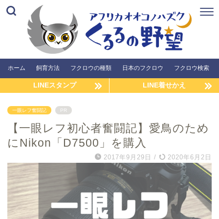
ホーム
飼育方法
フクロウの種類
日本のフクロウ
フクロウ検索
LINEスタンプ
LINE着せかえ
一眼レフ奮闘記
PR
【一眼レフ初心者奮闘記】愛鳥のため
にNikon「D7500」を購入
2017年9月29日
/
2020年6月2日