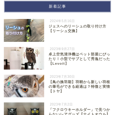
新着記事
2024年5月16日
ジェスへのリーシュの取り付け方
【リーシュ交換】
2023年9月27日
卓上空気清浄機はペット部屋にぴっ
たり！小型でサブとして秀逸だった
【Levoit】
2023年7月30日
【鳥の換羽期】羽鞘から新しい羽根
の筆毛ができる経過は？特徴と実情
【トヤ】
2023年7月2日
「フクロウキーホルダー」で見つか
らないレアグッズ【ナイトオウル】