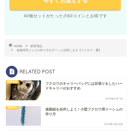
今すぐお迎えする
40個セットがたったの50コインとお得です
HOME
飼育用品
猛禽用革ジェスの作り方をザーッと説明します【フクロウ・鷹】
RELATED POST
飼育用品
フクロウのキャリーバッグには目張りをしたハー
ドキャリーがおすすめ
2018年6月7日
飼育用品
係留紐を自作しよう！小型フクロウ用リーシュの
作り方
2018年2月26日