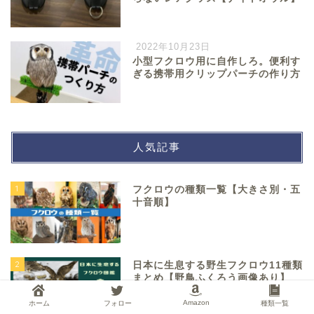
2022年10月23日
小型フクロウ用に自作しろ。便利す
ぎる携帯用クリップパーチの作り方
人気記事
1
フクロウの種類一覧【大きさ別・五
十音順】
2
日本に生息する野生フクロウ11種類
まとめ【野鳥ふくろう画像あり】
Amazon
ホーム
フォロー
種類一覧