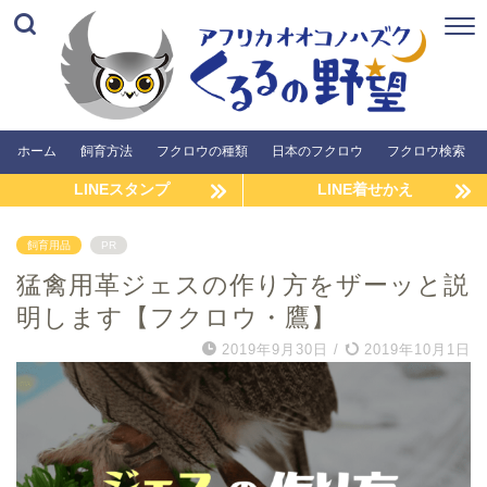
ホーム
飼育方法
フクロウの種類
日本のフクロウ
フクロウ検索
LINEスタンプ
LINE着せかえ
飼育用品
PR
猛禽用革ジェスの作り方をザーッと説
明します【フクロウ・鷹】
2019年9月30日
/
2019年10月1日