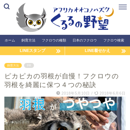
ホーム
飼育方法
フクロウの種類
日本のフクロウ
フクロウ検索
LINEスタンプ
LINE着せかえ
飼育方法
PR
ピカピカの羽根が自慢！フクロウの
羽根を綺麗に保つ４つの秘訣
2018年5月10日
/
2018年6月6日