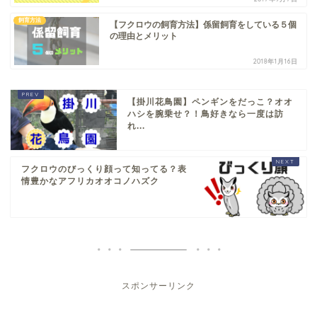
飼育方法
【フクロウの飼育方法】係留飼育をしている５個
の理由とメリット
2018年1月16日
【掛川花鳥園】ペンギンをだっこ？オオ
ハシを腕乗せ？！鳥好きなら一度は訪
れ...
フクロウのびっくり顔って知ってる？表
情豊かなアフリカオオコノハズク
スポンサーリンク