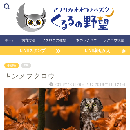
ホーム
飼育方法
フクロウの種類
日本のフクロウ
フクロウ検索
LINEスタンプ
LINE着せかえ
中型種
PR
キンメフクロウ
2018年10月26日
/
2019年11月24日