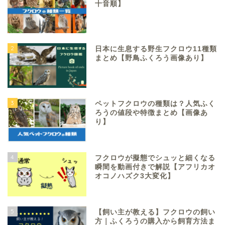
十音順】
2
日本に生息する野生フクロウ11種類
まとめ【野鳥ふくろう画像あり】
3
ペットフクロウの種類は？人気ふく
ろうの値段や特徴まとめ【画像あ
り】
4
フクロウが擬態でシュッと細くなる
瞬間を動画付きで解説【アフリカオ
オコノハズク3大変化】
5
【飼い主が教える】フクロウの飼い
方｜ふくろうの購入から飼育方法ま