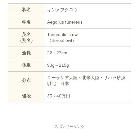
和名
キンメフクロウ
学名
Aegolius funereus
英名
Tengmalm’s owl
（別名）
（Boreal owl）
全長
22～27cm
体重
90g～215g
ユーラシア大陸・北米大陸・サハラ砂漠
分布
以北・日本
値段
35～40万円
スポンサーリンク