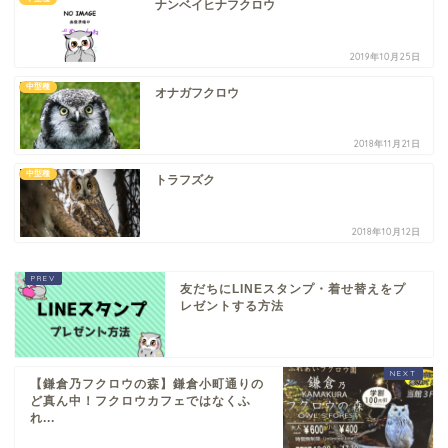
ナンベイヒナフクロウ
2019年10月25日
中型種
オナガフクロウ
2018年11月21日
中型種
トラフズク
2018年10月12日
友だちにLINEスタンプ・着せ替えをプ
レゼントする方法
【鎌倉乃フクロウの森】鎌倉小町通りの
ど真ん中！フクロウカフェではなくふ
れ...