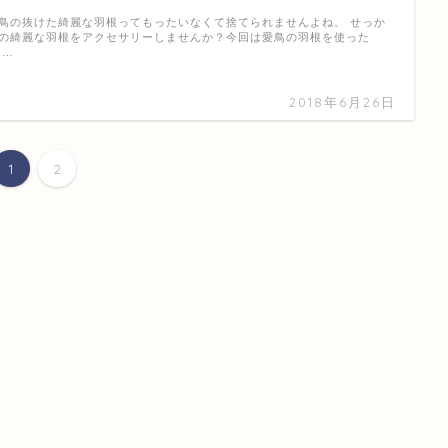
鳥の抜けた綺麗な羽根ってもったいなくて捨てられませんよね。 せっか
の綺麗な羽根をアクセサリーしませんか？今回は愛鳥の羽根を使った
 …
2018年6月26日
1
2