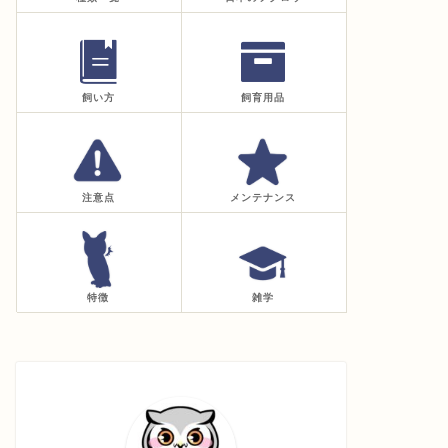
飼い方
飼育用品
注意点
メンテナンス
特徴
雑学