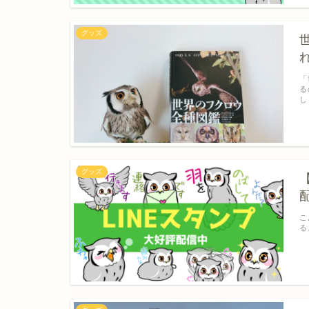
グッズ
「
る
し
グッズ
こ
る