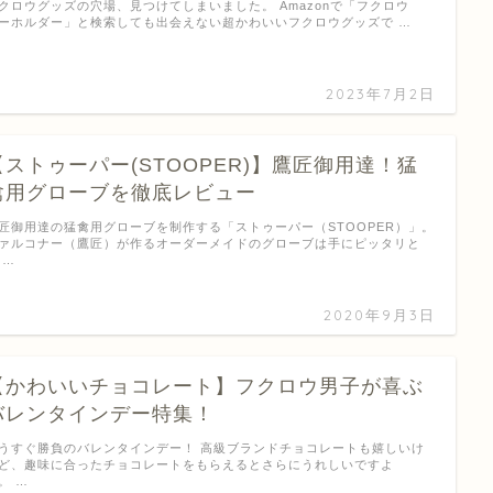
クロウグッズの穴場、見つけてしまいました。 Amazonで「フクロウ
ーホルダー」と検索しても出会えない超かわいいフクロウグッズで …
2023年7月2日
【ストゥーパー(STOOPER)】鷹匠御用達！猛
禽用グローブを徹底レビュー
匠御用達の猛禽用グローブを制作する「ストゥーパー（STOOPER）」。
ァルコナー（鷹匠）が作るオーダーメイドのグローブは手にピッタリと
 …
2020年9月3日
【かわいいチョコレート】フクロウ男子が喜ぶ
バレンタインデー特集！
うすぐ勝負のバレンタインデー！ 高級ブランドチョコレートも嬉しいけ
ど、趣味に合ったチョコレートをもらえるとさらにうれしいですよ
。 …