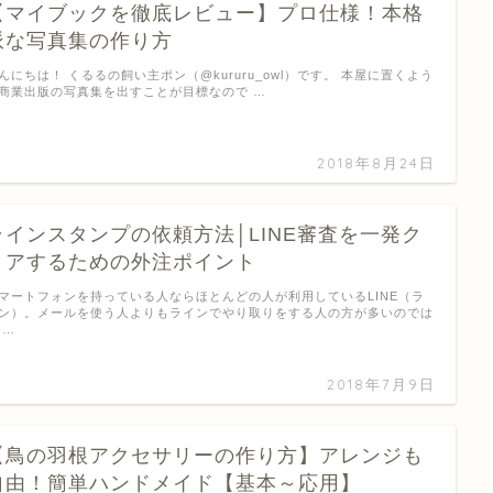
【マイブックを徹底レビュー】プロ仕様！本格
派な写真集の作り方
んにちは！ くるるの飼い主ポン（@kururu_owl）です。 本屋に置くよう
商業出版の写真集を出すことが目標なので …
2018年8月24日
ラインスタンプの依頼方法│LINE審査を一発ク
リアするための外注ポイント
マートフォンを持っている人ならほとんどの人が利用しているLINE（ラ
ン）。メールを使う人よりもラインでやり取りをする人の方が多いのでは
 …
2018年7月9日
【鳥の羽根アクセサリーの作り方】アレンジも
自由！簡単ハンドメイド【基本～応用】