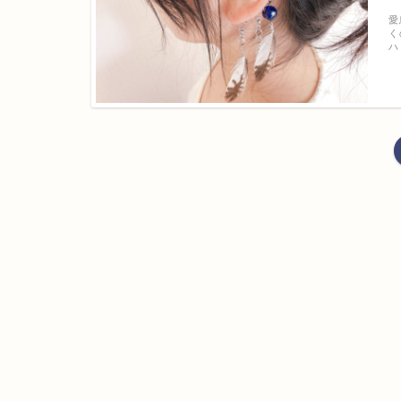
愛
く
ハ