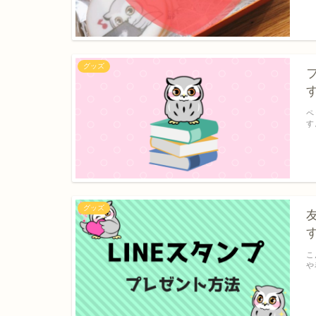
グッズ
ペ
す
グッズ
こ
や