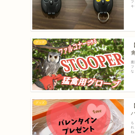
フ
キ
グッズ
鷹
フ
な
グッズ
も
れ
ね