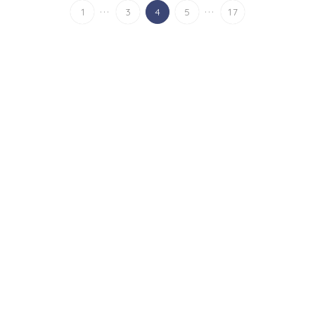
...
...
1
3
4
5
17