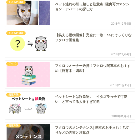
くるるの日常
ペット連れの引っ越しと注意点│猛禽可のマンシ
ョン・アパートの探し方
2018年12月6日
くるるの日常
【笑える動物画像】完全に一致！○○にそっくりな
フクロウ画像集
2018年12月4日
グッズ
フクロウオーナー必携！フクロウ関連本のおすす
め【飼育本・図鑑】
2018年11月15日
飼育方法
ペットシートは誤飲物。「イタズラっ子で可愛
い」と言ってる人多すぎ問題
2018年11月6日
飼育方法
フクロウのメンテナンス│基本のお手入れ！爪切
りなどの内容と注意点