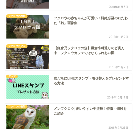
2018年11月5日
フクロウの種類
フクロウの赤ちゃんが可愛い！悶絶必至のわたわ
た「雛」画像集
2018年11月2日
フクロウカフェ
【鎌倉乃フクロウの森】鎌倉小町通りのど真ん
中！フクロウカフェではなくふれあい園
2018年11月2日
グッズ
友だちにLINEスタンプ・着せ替えをプレゼントす
る方法
2018年10月19日
フクロウの種類
メンフクロウ│飼いやすい中型種！特徴・値段を
ご紹介
2018年9月28日